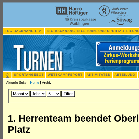
TSG BACKNANG E.V.
TSG BACKNANG 1846 TURN- UND SPORTABTEILUNG
SPORTANGEBOT
WETTKAMPFSPORT
AKTIVITÄTEN
ABTEILUNG
Aktuelle Seite:
Home
|
Archiv
Filter
1. Herrenteam beendet Oberl
Platz