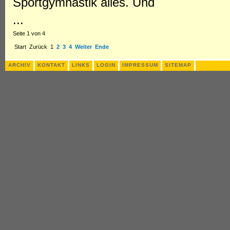
Sportgymnastik alles. Und
...
Seite 1 von 4
Start
Zurück
1
2
3
4
Weiter
Ende
ARCHIV
KONTAKT
LINKS
LOGIN
IMPRESSUM
SITEMAP