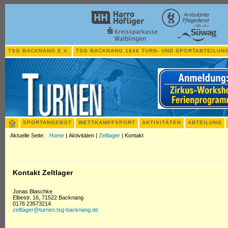
TSG BACKNANG E.V.
TSG BACKNANG 1846 TURN- UND SPORTABTEILUNG
SPORTANGEBOT
WETTKAMPFSPORT
AKTIVITÄTEN
ABTEILUNG
Aktuelle Seite:
Home
|
Aktivitäten
|
Zeltlager
|
Kontakt
Kontakt Zeltlager
Jonas Blaschke
Elbestr. 16, 71522 Backnang
0176 23573214
zeltlager@turnen.tsg-backnang.de