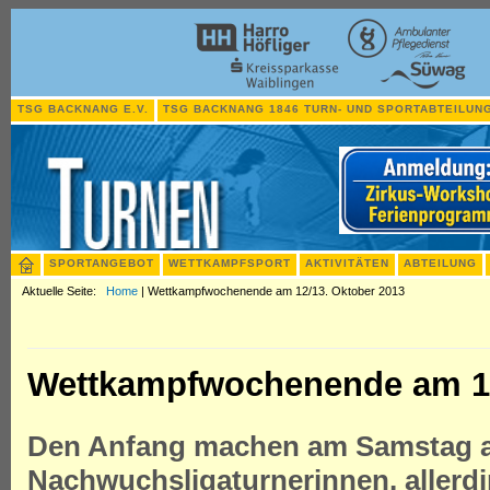
TSG BACKNANG E.V.
TSG BACKNANG 1846 TURN- UND SPORTABTEILUNG
SPORTANGEBOT
WETTKAMPFSPORT
AKTIVITÄTEN
ABTEILUNG
Aktuelle Seite:
Home
|
Wettkampfwochenende am 12/13. Oktober 2013
Wettkampfwochenende am 12
Den Anfang machen am Samstag ab
Nachwuchsligaturnerinnen, allerd