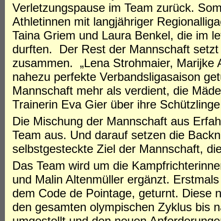
Verletzungspause im Team zurück. Somi
Athletinnen mit langjähriger Regionalli
Taina Griem und Laura Benkel, die im let
durften. Der Rest der Mannschaft setz
zusammen. „Lena Strohmaier, Marijke A
nahezu perfekte Verbandsligasaison getu
Mannschaft mehr als verdient, die Mädels 
Trainerin Eva Gier über ihre Schützlinge
Die Mischung der Mannschaft aus Erfah
Team aus. Und darauf setzen die Backna
selbstgesteckte Ziel der Mannschaft, di
Das Team wird um die Kampfrichterinne
und Malin Altenmüller ergänzt. Erstma
dem Code de Pointage, geturnt. Diese 
den gesamten olympischen Zyklus bis 
umgestellt und den neuen Anforderunge